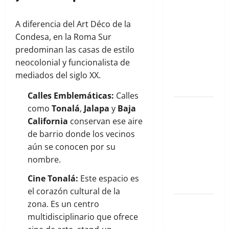
Qué hacer
este fin de
A diferencia del Art Déco de la
semana en
Condesa, en la Roma Sur
la Condesa:
predominan las casas de estilo
Planes
neocolonial y funcionalista de
hiper-
mediados del siglo XX.
exclusivos
Calles Emblemáticas:
Calles
Qué hacer
como
Tonalá
,
Jalapa
y
Baja
este fin de
California
conservan ese aire
semana en
de barrio donde los vecinos
la Condesa:
aún se conocen por su
Planes
nombre.
hiper-
Cine Tonalá:
Este espacio es
exclusivos
el corazón cultural de la
Qué hacer
zona. Es un centro
este fin de
multidisciplinario que ofrece