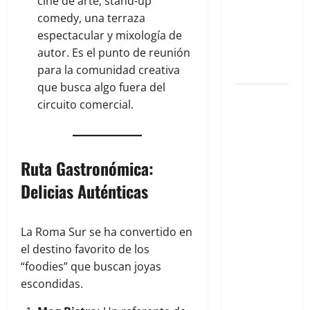
semana en
cine de arte, stand-up
la Condesa:
comedy, una terraza
Planes
espectacular y mixología de
hiper-
autor. Es el punto de reunión
exclusivos
para la comunidad creativa
que busca algo fuera del
Cuernavaca
circuito comercial.
2026: Tu
Guía
Exclusiva
Ruta Gastronómica:
para un
Verano de
Delicias Auténticas
Lujo y
Aventura
La Roma Sur se ha convertido en
en la
el destino favorito de los
Ciudad de
“foodies” que buscan joyas
la Eterna
escondidas.
Primavera