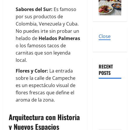
Sabores del Sur:
Es famoso
por sus productos de
Colombia, Venezuela y Cuba.
No puedes irte sin probar un
Close
helado de
Helados Palmeras
o los famosos tacos de
carnitas que son leyenda
local.
RECENT
Flores y Color:
La entrada
POSTS
sobre la calle de Campeche
es un espectáculo visual de
El nuevo
flores frescas que define el
epicentro
aroma de la zona.
del buen
gusto
Arquitectura con Historia
barrial:
Once Café.
y Nuevos Espacios