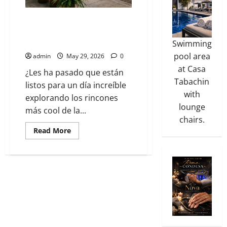
Alquiler de autos eléctricos de
lujo: La nueva movilidad en el
corredor Roma-Condesa
Swimming
pool area
admin
May 29, 2026
0
at Casa
¿Les ha pasado que están
Tabachin
listos para un día increíble
with
explorando los rincones
lounge
más cool de la...
chairs.
Read More