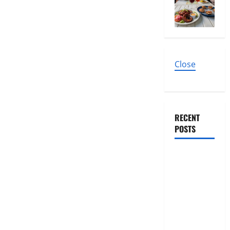
Close
RECENT
POSTS
Cirugía
Estética
bajo la
Lupa: El Dr.
Gustavo
González