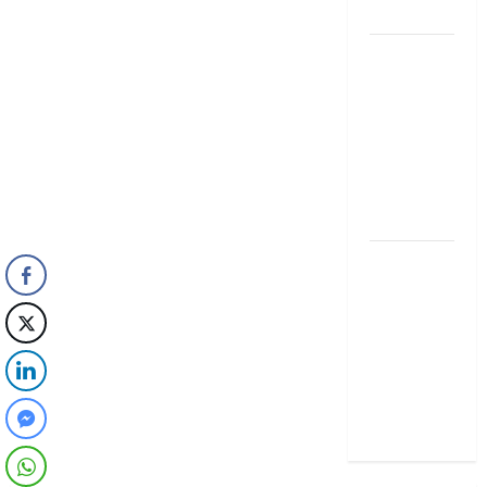
exclusivos
Qué hacer
este fin de
semana en
la Condesa:
Planes
hiper-
exclusivos
Qué hacer
este fin de
semana en
la Condesa:
Planes
hiper-
exclusivos