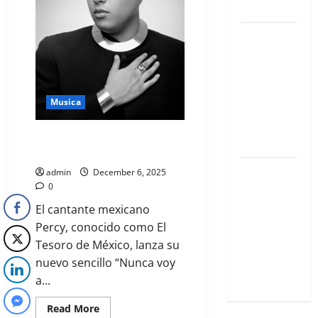
exclusivos
Qué hacer
este fin de
semana en
la Condesa:
Musica
Planes
hiper-
PERCY LANZA “NUNCA VOY A
exclusivos
OLVIDARTE”
Qué hacer
admin
December 6, 2025
este fin de
0
semana en
El cantante mexicano
la Condesa:
Percy, conocido como El
Planes
Tesoro de México, lanza su
hiper-
nuevo sencillo “Nunca voy
exclusivos
a...
Read More