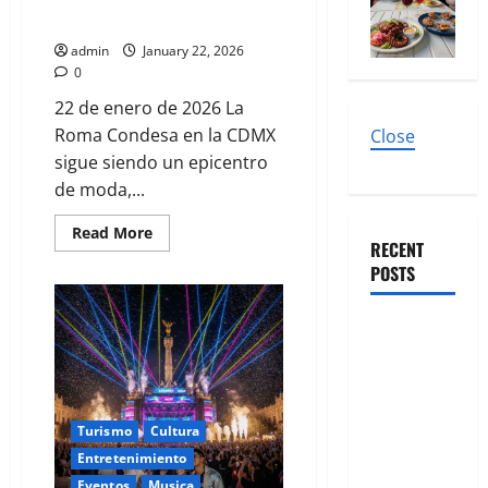
geek en la Roma
admin
January 22, 2026
0
22 de enero de 2026 La
Roma Condesa en la CDMX
Close
sigue siendo un epicentro
de moda,...
Read More
RECENT
POSTS
Cirugía
Estética
bajo la
Lupa: El Dr.
Turismo
Cultura
Gustavo
Entretenimiento
González
Eventos
Musica