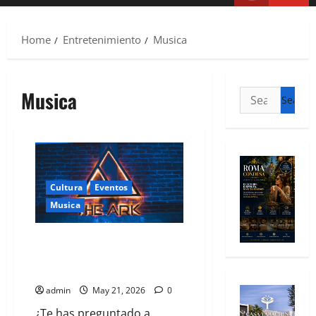
Home
Entretenimiento
Musica
Musica
Cultura
Eventos
Musica
La élite cosmopolita brinda al
ritmo del sintetizador en The
Ark Club Roma.
admin
May 21, 2026
0
¿Te has preguntado a