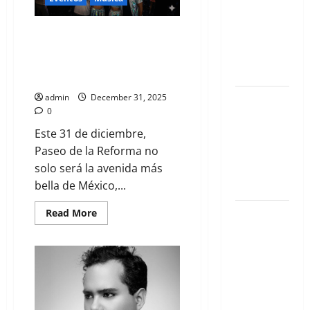
Zaldívar
analiza el
El Beat que detendrá el tiempo:
caso de
CDMX recibe el 2026 con la
Galilea
fiesta electrónica más grande
Montijo
del mundo
El nuevo
admin
December 31, 2025
0
epicentro
del buen
Este 31 de diciembre,
gusto
Paseo de la Reforma no
barrial:
solo será la avenida más
Once Café.
bella de México,...
Qué hacer
Read More
este fin de
semana en
la Condesa:
Planes
hiper-