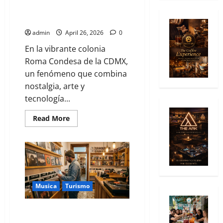
High-End: Listening bars
premium en la Condesa
admin
April 26, 2026
0
En la vibrante colonia
Roma Condesa de la CDMX,
un fenómeno que combina
nostalgia, arte y
tecnología...
Read More
Musica
Turismo
El renacimiento del vinilo:
Tiendas de música y cultura