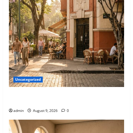
Uncategorized
El mapa definitivo de los spots aesthetic más
instagrameables de la Roma
admin
August 9, 2026
0