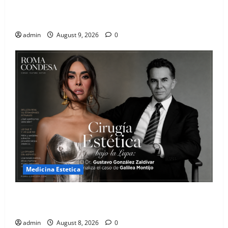
El mapa definitivo de los spots aesthetic más
instagrameables de la Roma
admin
August 9, 2026
0
Medicina Estetica
Cirugía Estética bajo la Lupa: El Dr. Gustavo González
Zaldívar analiza el caso de Galilea Montijo
admin
August 8, 2026
0