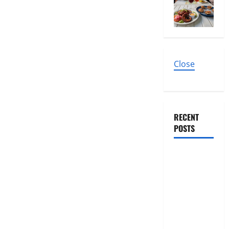
Close
RECENT
POSTS
El diseño
como
escenario
de noches
inolvidables
en The Ark