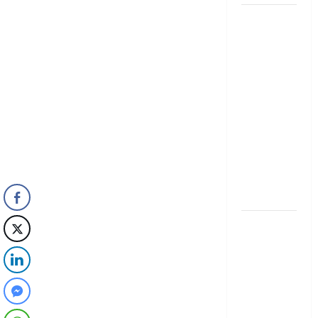
Cirugía
Estética
bajo la
Lupa: El Dr.
Gustavo
González
Zaldívar
analiza el
caso de
Galilea
Montijo
El nuevo
epicentro
del buen
gusto
barrial:
Once Café.