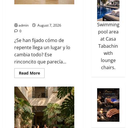
El nuevo epicentro del buen
gusto barrial: Once Café.
Swimming
admin
August 7, 2026
pool area
0
at Casa
¿Se han fijado cómo de
Tabachin
repente llega un lugar y lo
with
cambia todo? Ese
lounge
rinconcito que parecía...
chairs.
Read More