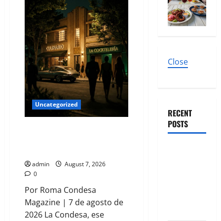
Close
Uncategorized
RECENT
POSTS
Qué hacer este fin de semana
en la Condesa: Planes hiper-
El nuevo
exclusivos
epicentro
admin
August 7, 2026
del buen
0
gusto
Por Roma Condesa
barrial:
Magazine | 7 de agosto de
Once Café.
2026 La Condesa, ese