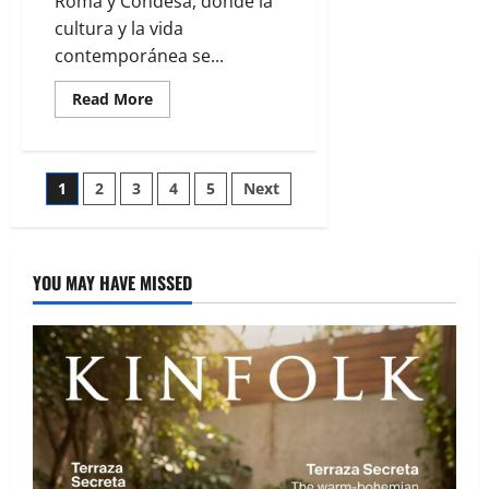
Roma y Condesa, donde la
cultura y la vida
contemporánea se...
Read More
1
2
3
4
5
Next
YOU MAY HAVE MISSED