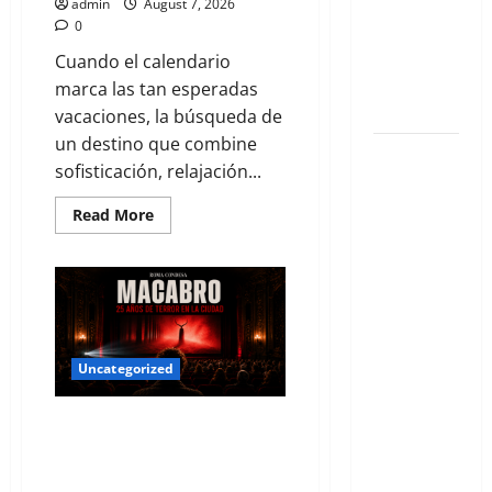
semana en
admin
August 7, 2026
la Condesa:
0
Planes
Cuando el calendario
hiper-
marca las tan esperadas
exclusivos
vacaciones, la búsqueda de
un destino que combine
Cuernavaca
sofisticación, relajación...
2026: Tu
Guía
Read More
Exclusiva
para un
Verano de
Lujo y
Aventura
Uncategorized
en la
Ciudad de
El Velo Se Descorre: Una Noche
la Eterna
de Fascinación Gótica en Roma-
Primavera
Condesa