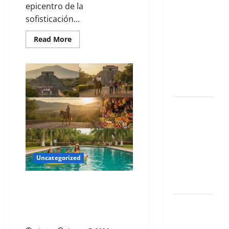
epicentro de la
Qué hacer
sofisticación...
este fin de
semana en
Read More
la Condesa:
Planes
hiper-
exclusivos
Qué hacer
este fin de
semana en
la Condesa:
Planes
Uncategorized
hiper-
exclusivos
Cuernavaca 2026: Tu Guía
Exclusiva para un Verano de Lujo
Qué hacer
y Aventura en la Ciudad de la
este fin de
Eterna Primavera