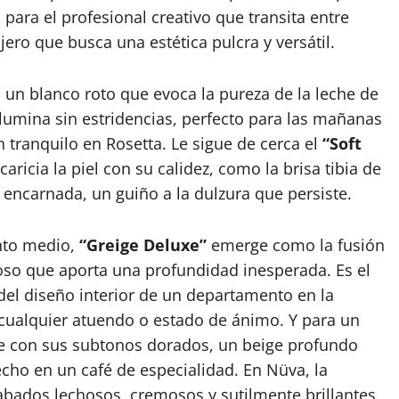
para el profesional creativo que transita entre
ajero que busca una estética pulcra y versátil.
, un blanco roto que evoca la pureza de la leche de
umina sin estridencias, perfecto para las mañanas
 tranquilo en Rosetta. Le sigue de cerca el
“Soft
ricia la piel con su calidez, como la brisa tibia de
 encarnada, un guiño a la dulzura que persiste.
unto medio,
“Greige Deluxe”
emerge como la fusión
hoso que aporta una profundidad inesperada. Es el
z del diseño interior de un departamento en la
cualquier atuendo o estado de ánimo. Y para un
 con sus subtonos dorados, un beige profundo
cho en un café de especialidad. En Nüva, la
abados lechosos, cremosos y sutilmente brillantes,