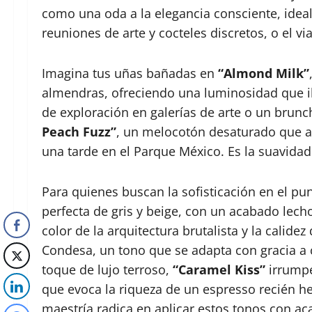
como una oda a la elegancia consciente, ideal 
reuniones de arte y cocteles discretos, o el vi
Imagina tus uñas bañadas en
“Almond Milk”
almendras, ofreciendo una luminosidad que il
de exploración en galerías de arte o un brunch
Peach Fuzz”
, un melocotón desaturado que aca
una tarde en el Parque México. Es la suavidad
Para quienes buscan la sofisticación en el p
perfecta de gris y beige, con un acabado lec
color de la arquitectura brutalista y la calide
Condesa, un tono que se adapta con gracia a 
toque de lujo terroso,
“Caramel Kiss”
irrumpe
que evoca la riqueza de un espresso recién he
maestría radica en aplicar estos tonos con ac