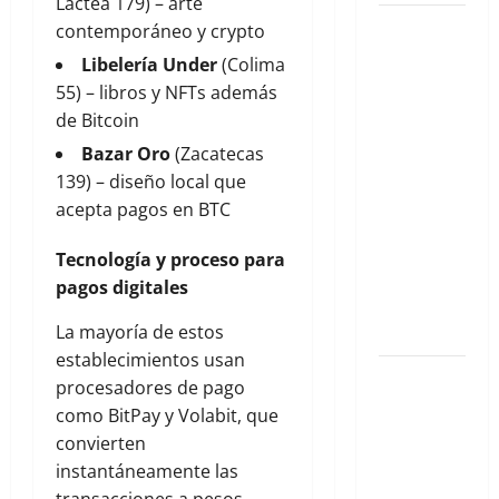
Láctea 179) – arte
Cuernavaca
contemporáneo y crypto
2026: Tu
Libelería Under
(Colima
Guía
55) – libros y NFTs además
Exclusiva
de Bitcoin
para un
Bazar Oro
(Zacatecas
Verano de
139) – diseño local que
Lujo y
acepta pagos en BTC
Aventura
en la
Tecnología y proceso para
Ciudad de
pagos digitales
la Eterna
La mayoría de estos
Primavera
establecimientos usan
El Velo Se
procesadores de pago
Descorre:
como BitPay y Volabit, que
Una Noche
convierten
de
instantáneamente las
Fascinación
transacciones a pesos