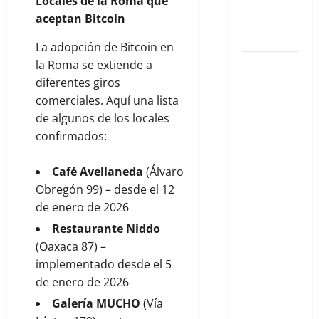
Locales de la Roma que
Planes
aceptan Bitcoin
hiper-
exclusivos
La adopción de Bitcoin en
la Roma se extiende a
Qué hacer
diferentes giros
este fin de
comerciales. Aquí una lista
semana en
de algunos de los locales
la Condesa:
confirmados:
Planes
hiper-
Café Avellaneda
(Álvaro
exclusivos
Obregón 99) – desde el 12
Qué hacer
de enero de 2026
este fin de
Restaurante Niddo
semana en
(Oaxaca 87) –
la Condesa:
implementado desde el 5
Planes
de enero de 2026
hiper-
Galería MUCHO
(Vía
exclusivos