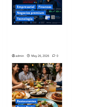
Empresarial
Finanzas
Negocios premium
Tecnología
Cuando una caída en tu
banca móvil deja de ser un
incidente… y se convierte en
una fuga masiva de clientes
admin
May 26, 2026
0
Restaurantes