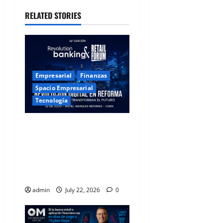
RELATED STORIES
Empresarial
Finanzas
Spacio Empresarial
Tecnología
Revolución Digital en
Reforma: Los Líderes de la
Banca y el Retail
Transforman el Futuro
desde la CDMX
admin
July 22, 2026
0