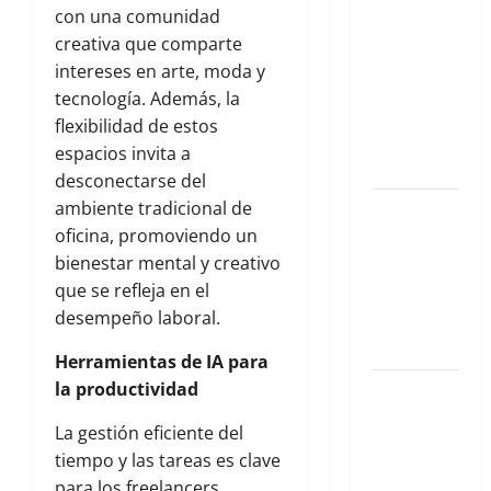
Gustavo
con una comunidad
González
creativa que comparte
Zaldívar
intereses en arte, moda y
analiza el
tecnología. Además, la
caso de
flexibilidad de estos
Galilea
espacios invita a
Montijo
desconectarse del
ambiente tradicional de
El nuevo
oficina, promoviendo un
epicentro
bienestar mental y creativo
del buen
que se refleja en el
gusto
desempeño laboral.
barrial:
Once Café.
Herramientas de IA para
la productividad
Qué hacer
este fin de
La gestión eficiente del
semana en
tiempo y las tareas es clave
la Condesa:
para los freelancers.