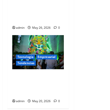
Cuando una caída en tu
banca móvil deja de ser un
incidente… y se convierte en
una fuga masiva de clientes
admin
May 26, 2026
0
Tecnología
Empresarial
Tendencias
Grupo Armenta: los
arquitectos invisibles de
Ledger Leaders Week y el
futuro de la Web3 en México
admin
May 20, 2026
0