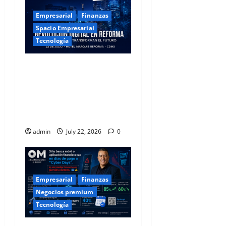
Empresarial
Finanzas
Spacio Empresarial
Tecnología
Revolución Digital en
Reforma: Los Líderes de la
Banca y el Retail
Transforman el Futuro
desde la CDMX
admin
July 22, 2026
0
Empresarial
Finanzas
Negocios premium
Tecnología