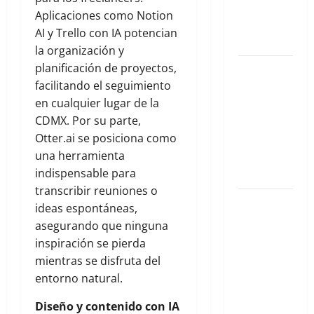
Planes
Aplicaciones como Notion
hiper-
AI y Trello con IA potencian
exclusivos
la organización y
planificación de proyectos,
Qué hacer
facilitando el seguimiento
este fin de
en cualquier lugar de la
semana en
CDMX. Por su parte,
la Condesa:
Otter.ai se posiciona como
Planes
una herramienta
hiper-
indispensable para
exclusivos
transcribir reuniones o
Qué hacer
ideas espontáneas,
este fin de
asegurando que ninguna
semana en
inspiración se pierda
la Condesa:
mientras se disfruta del
Planes
entorno natural.
hiper-
Diseño y contenido con IA
exclusivos