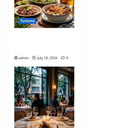
Turismo
El sabor del mar en pleno
asfalto cortesía de Mariscos
Don Pancho.
admin
July 18, 2026
0