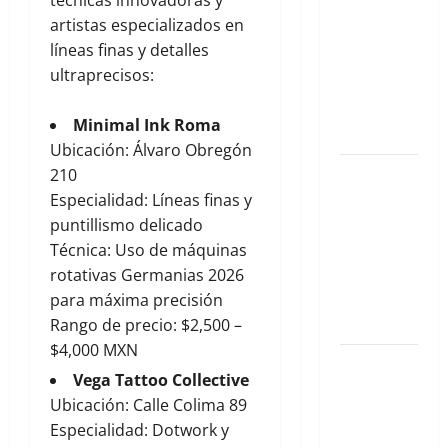
Lujo y la
artistas especializados en
Aventura
líneas finas y detalles
de Los
ultraprecisos:
Cabos en
Agosto
Minimal Ink Roma
2026
Ubicación: Álvaro Obregón
El Latido
210
Sonoro de
Especialidad: Líneas finas y
la CDMX: Tu
puntillismo delicado
Guía
Técnica: Uso de máquinas
Exclusiva
rotativas Germanias 2026
para Agosto
para máxima precisión
2026
Rango de precio: $2,500 –
$4,000 MXN
El Eje
Vega Tattoo Collective
Invisible:
Ubicación: Calle Colima 89
Cómo la
Especialidad: Dotwork y
Salud