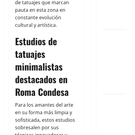
Hazaña
de tatuajes que marcan
Atlética
pauta en esta zona en
que Nos
constante evolución
Inspira
cultural y artística.
Agosto en
Estudios de
Los Cabos:
Donde el
tatuajes
Lujo y la
minimalistas
Aventura se
Encuentran
destacados en
Bajo el Sol
de 2026
Roma Condesa
Donde el
Para los amantes del arte
Desierto
en su forma más limpia y
Besa el
sofisticada, estos estudios
Mar:
sobresalen por sus
Descubre el
técnicas innovadoras y