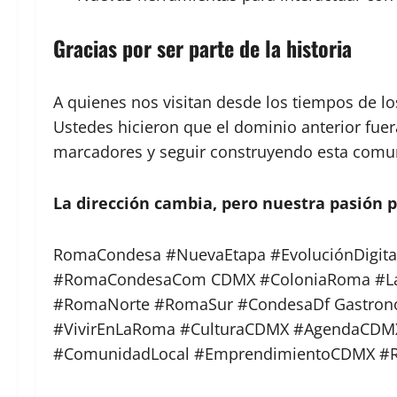
Gracias por ser parte de la historia
A quienes nos visitan desde los tiempos de lo
Ustedes hicieron que el dominio anterior fuera
marcadores y seguir construyendo esta comun
La dirección cambia, pero nuestra pasión 
RomaCondesa #NuevaEtapa #EvoluciónDigital
#RomaCondesaCom CDMX #ColoniaRoma #LaC
#RomaNorte #RomaSur #CondesaDf Gastron
#VivirEnLaRoma #CulturaCDMX #AgendaCDMX
#ComunidadLocal #EmprendimientoCDMX #R