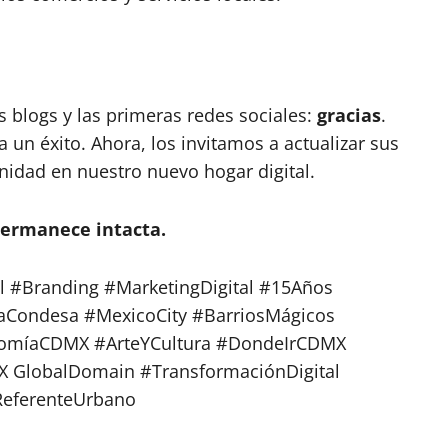
s blogs y las primeras redes sociales:
gracias
.
 un éxito. Ahora, los invitamos a actualizar sus
idad en nuestro nuevo hogar digital.
permanece intacta.
 #Branding #MarketingDigital #15Años
ondesa #MexicoCity #BarriosMágicos
omíaCDMX #ArteYCultura #DondeIrCDMX
 GlobalDomain #TransformaciónDigital
eferenteUrbano