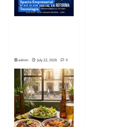
Spacio Empresarial
Tecnología
Revolución Digital en
Reforma: Los Líderes de la
Banca y el Retail
Transforman el Futuro
desde la CDMX
admin
July 22, 2026
0