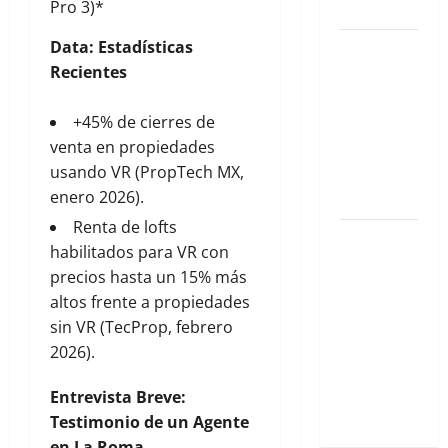
Pro 3)*
Cuernavaca.
Data: Estadísticas
Las 10
Recientes
experiencias
inmersivas
+45% de cierres de
en la Roma
venta en propiedades
que están
usando VR (PropTech MX,
siendo
enero 2026).
virales
Renta de lofts
Horizontes
habilitados para VR con
Deseados:
precios hasta un 15% más
La Brújula
altos frente a propiedades
de
sin VR (TecProp, febrero
Vacaciones
2026).
de los
Capitalinos
Entrevista Breve:
para 2026
Testimonio de un Agente
en La Roma