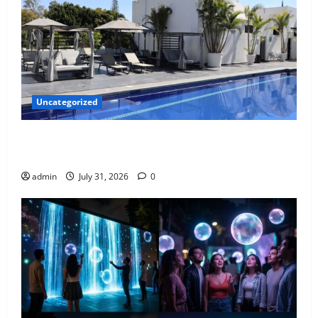
Uncategorized
El privilegio de la primavera eterna en Casa Tabachin
en Cuernavaca.
admin
July 31, 2026
0