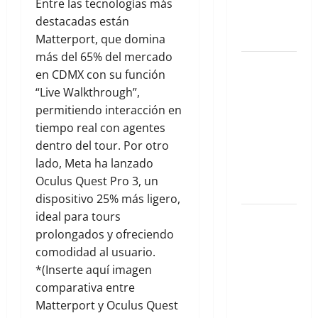
Exclusiva
Entre las tecnologías más
para Agosto
destacadas están
2026
Matterport, que domina
más del 65% del mercado
El Eje
en CDMX con su función
Invisible:
“Live Walkthrough”,
Cómo la
permitiendo interacción en
Salud
tiempo real con agentes
Mental
dentro del tour. Por otro
Impulsa Tu
lado, Meta ha lanzado
Desarrollo
Oculus Quest Pro 3, un
Integral
dispositivo 25% más ligero,
ideal para tours
El privilegio
prolongados y ofreciendo
de la
comodidad al usuario.
primavera
*(Inserte aquí imagen
eterna en
comparativa entre
Casa
Matterport y Oculus Quest
Tabachin en