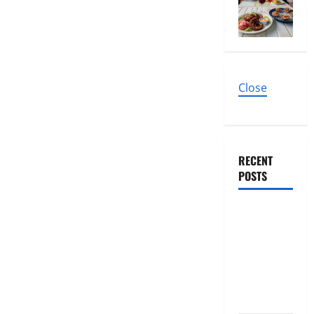
Close
RECENT
POSTS
El nuevo
epicentro
del buen
gusto
barrial:
Once Café.