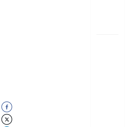
semana en
la Condesa:
Planes
hiper-
exclusivos
Cuernavaca
2026: Tu
Guía
Exclusiva
para un
Verano de
Lujo y
Aventura
en la
Ciudad de
la Eterna
Primavera