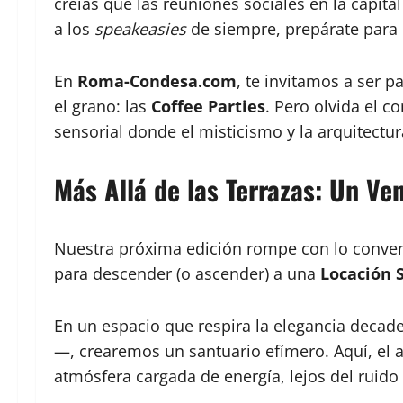
creías que las reuniones sociales en la capita
a los
speakeasies
de siempre, prepárate para 
En
Roma-Condesa.com
, te invitamos a ser 
el grano: las
Coffee Parties
. Pero olvida el c
sensorial donde el misticismo y la arquitectu
Más Allá de las Terrazas: Un Ven
Nuestra próxima edición rompe con lo conven
para descender (o ascender) a una
Locación S
En un espacio que respira la elegancia deca
—, crearemos un santuario efímero. Aquí, el 
atmósfera cargada de energía, lejos del ruido v