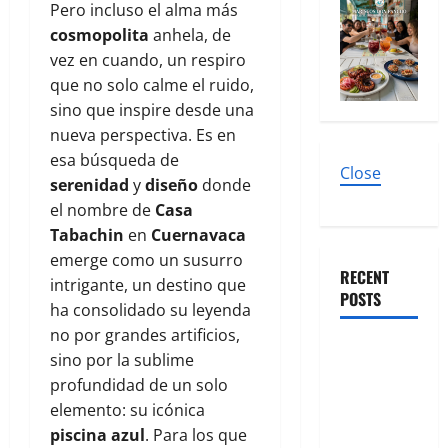
Pero incluso el alma más
cosmopolita
anhela, de
vez en cuando, un respiro
que no solo calme el ruido,
sino que inspire desde una
nueva perspectiva. Es en
esa búsqueda de
Close
serenidad
y
diseño
donde
el nombre de
Casa
Tabachin
en
Cuernavaca
emerge como un susurro
RECENT
intrigante, un destino que
POSTS
ha consolidado su leyenda
no por grandes artificios,
El Latido
sino por la sublime
Sonoro de
profundidad de un solo
la CDMX: Tu
elemento: su icónica
Guía
piscina azul
. Para los que