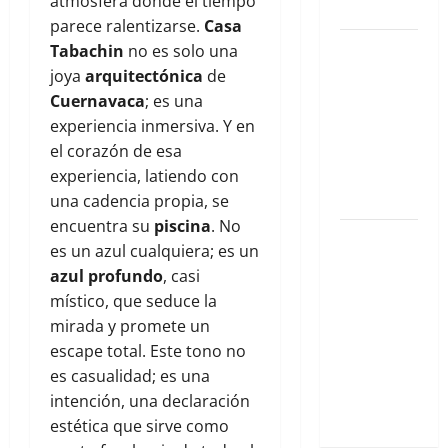
atmósfera donde el tiempo
Cuernavaca.
parece ralentizarse.
Casa
Las 10
Tabachin
no es solo una
experiencias
joya
arquitectónica
de
inmersivas
Cuernavaca
; es una
en la Roma
experiencia inmersiva. Y en
que están
el corazón de esa
siendo
experiencia, latiendo con
virales
una cadencia propia, se
encuentra su
piscina
. No
Horizontes
es un azul cualquiera; es un
Deseados:
azul profundo
, casi
La Brújula
místico, que seduce la
de
mirada y promete un
Vacaciones
escape total. Este tono no
de los
es casualidad; es una
Capitalinos
intención, una declaración
para 2026
estética que sirve como