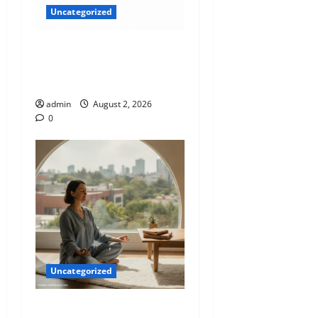
Uncategorized
El Latido Sonoro de la
CDMX: Tu Guía Exclusiva
para Agosto 2026
admin
August 2, 2026
0
Uncategorized
El Eje Invisible: Cómo la