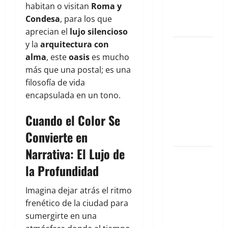
Exclusiva
habitan o visitan
Roma y
para Agosto
Condesa
, para los que
2026
aprecian el
lujo silencioso
y la
arquitectura con
El Eje
alma
, este
oasis
es mucho
Invisible:
más que una postal; es una
Cómo la
filosofía de vida
Salud
encapsulada en un tono.
Mental
Impulsa Tu
Cuando el Color Se
Desarrollo
Convierte en
Integral
Narrativa: El Lujo de
El privilegio
la Profundidad
de la
primavera
Imagina dejar atrás el ritmo
eterna en
frenético de la ciudad para
Casa
sumergirte en una
Tabachin en