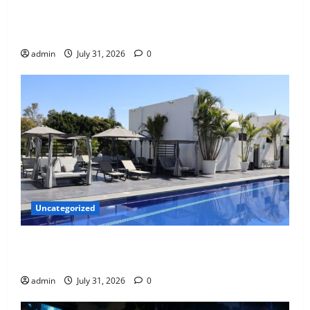
El Eje Invisible: Cómo la Salud Mental Impulsa Tu
Desarrollo Integral
admin
July 31, 2026
0
Uncategorized
El privilegio de la primavera eterna en Casa Tabachin
en Cuernavaca.
admin
July 31, 2026
0