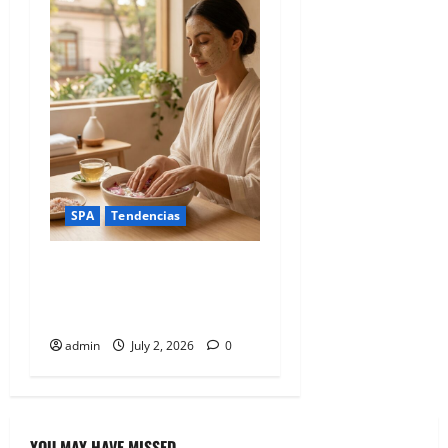
SPA
Tendencias
Tratamientos que son un
bálsamo para el espíritu en
Spa Studio.
admin
July 2, 2026
0
YOU MAY HAVE MISSED