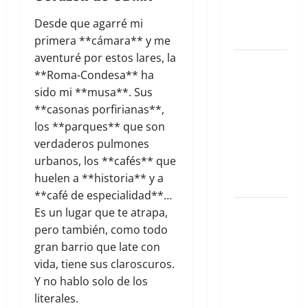
inolvidables
en The Ark
Desde que agarré mi
Club Roma.
primera **cámara** y me
aventuré por estos lares, la
El mapa
**Roma-Condesa** ha
definitivo
sido mi **musa**. Sus
de los
**casonas porfirianas**,
spots
los **parques** que son
aesthetic
verdaderos pulmones
más
urbanos, los **cafés** que
instagrameables
huelen a **historia** y a
de la Roma
**café de especialidad**…
El mapa
Es un lugar que te atrapa,
definitivo
pero también, como todo
de los
gran barrio que late con
spots
vida, tiene sus claroscuros.
aesthetic
Y no hablo solo de los
más
literales.