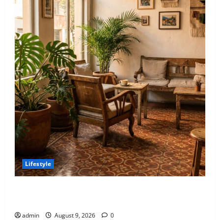
Lifestyle
El mapa definitivo de los spots aesthetic más
instagrameables de la Roma
admin
August 9, 2026
0