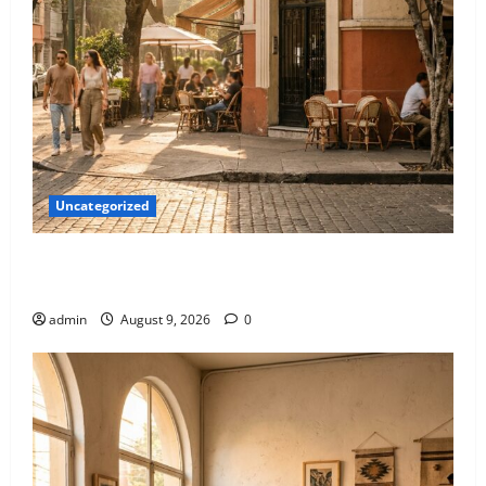
Uncategorized
El mapa definitivo de los spots aesthetic más
instagrameables de la Roma
admin
August 9, 2026
0