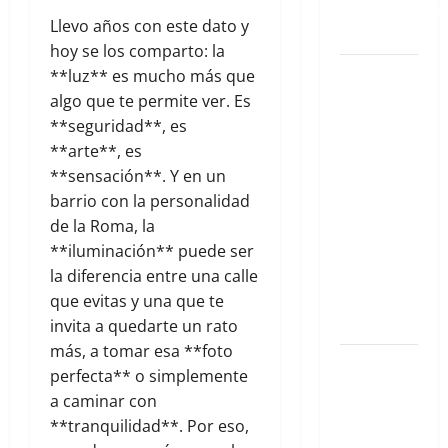
instagrameables
Llevo años con este dato y
de la Roma
hoy se los comparto: la
Cirugía
**luz** es mucho más que
Estética
algo que te permite ver. Es
bajo la
**seguridad**, es
Lupa: El Dr.
**arte**, es
Gustavo
**sensación**. Y en un
González
barrio con la personalidad
Zaldívar
de la Roma, la
analiza el
**iluminación** puede ser
caso de
la diferencia entre una calle
Galilea
que evitas y una que te
Montijo
invita a quedarte un rato
más, a tomar esa **foto
El nuevo
perfecta** o simplemente
epicentro
a caminar con
del buen
**tranquilidad**. Por eso,
gusto