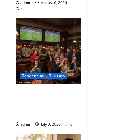
admin
August 6, 2026
0
Tendencias
Turismo
El Clásico Euro-Azteca en el
Corazón de la CDMX: Guía
Premium para Vibrar con el
Balón
admin
July 3, 2026
0