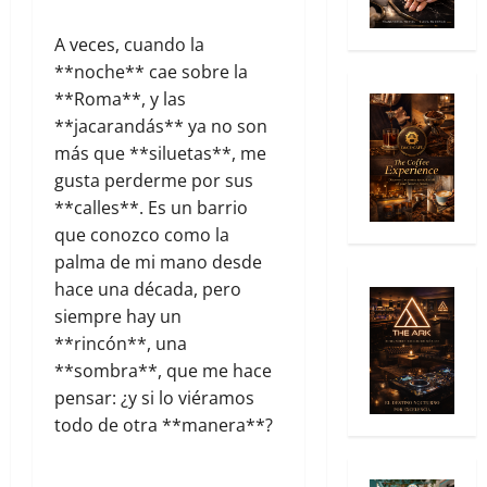
A veces, cuando la
**noche** cae sobre la
**Roma**, y las
**jacarandás** ya no son
más que **siluetas**, me
gusta perderme por sus
**calles**. Es un barrio
que conozco como la
palma de mi mano desde
hace una década, pero
siempre hay un
**rincón**, una
**sombra**, que me hace
pensar: ¿y si lo viéramos
todo de otra **manera**?