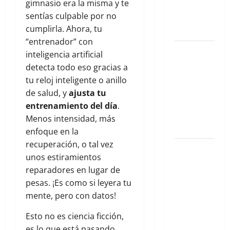
gimnasio era la misma y te
Planes
sentías culpable por no
hiper-
cumplirla. Ahora, tu
exclusivos
“entrenador” con
Qué hacer
inteligencia artificial
este fin de
detecta todo eso gracias a
semana en
tu reloj inteligente o anillo
la Condesa:
de salud, y
ajusta tu
Planes
entrenamiento del día
.
hiper-
Menos intensidad, más
exclusivos
enfoque en la
recuperación, o tal vez
Qué hacer
unos estiramientos
este fin de
reparadores en lugar de
semana en
pesas. ¡Es como si leyera tu
la Condesa:
mente, pero con datos!
Planes
hiper-
Esto no es ciencia ficción,
exclusivos
es lo que está pasando