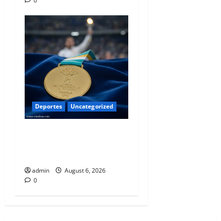
0
Deportes
Uncategorized
El Corazón Dorado de la
Roma-Condesa: La Hazaña
Atlética que Nos Inspira
admin
August 6, 2026
0