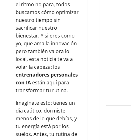
Gustavo
el ritmo no para, todos
González
buscamos cómo optimizar
Zaldívar
nuestro tiempo sin
analiza el
sacrificar nuestro
caso de
bienestar. Y si eres como
Galilea
yo, que ama la innovación
Montijo
pero también valora lo
local, esta noticia te va a
El nuevo
volar la cabeza: los
epicentro
entrenadores personales
del buen
con IA
están aquí para
gusto
transformar tu rutina.
barrial:
Once Café.
Imagínate esto: tienes un
día caótico, dormiste
Qué hacer
menos de lo que debías, y
este fin de
tu energía está por los
semana en
suelos. Antes, tu rutina de
la Condesa: