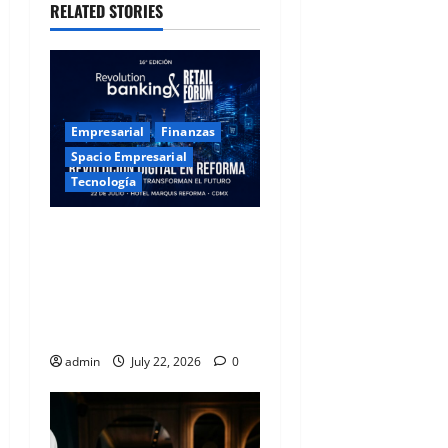
RELATED STORIES
Empresarial
Finanzas
Spacio Empresarial
Tecnología
Revolución Digital en
Reforma: Los Líderes de la
Banca y el Retail
Transforman el Futuro
desde la CDMX
admin
July 22, 2026
0