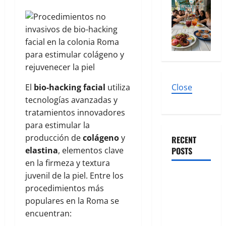
El
bio-hacking facial
utiliza
Close
tecnologías avanzadas y
tratamientos innovadores
para estimular la
producción de
colágeno
y
RECENT
elastina
, elementos clave
POSTS
en la firmeza y textura
juvenil de la piel. Entre los
El mapa
procedimientos más
definitivo
populares en la Roma se
de los
encuentran:
spots