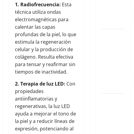
aesthetic
1. Radiofrecuencia:
Esta
más
técnica utiliza ondas
instagrameables
electromagnéticas para
de la Roma
calentar las capas
profundas de la piel, lo que
El mapa
estimula la regeneración
definitivo
celular y la producción de
de los
colágeno. Resulta efectiva
spots
para tensar y reafirmar sin
aesthetic
tiempos de inactividad.
más
instagrameables
2. Terapia de luz LED:
Con
de la Roma
propiedades
antiinflamatorias y
Cirugía
regenerativas, la luz LED
Estética
ayuda a mejorar el tono de
bajo la
la piel y a reducir líneas de
Lupa: El Dr.
expresión, potenciando al
Gustavo