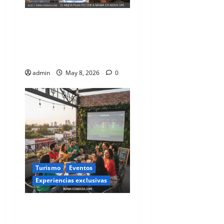
El Regalo Supremo para
Mamá: Un Oasis de
Bienestar en el Corazón de
la Roma-Condesa
admin
May 8, 2026
0
Turismo
Eventos
Experiencias exclusivas
Vive la Pasión Mundialista:
Destinos Imperdibles para