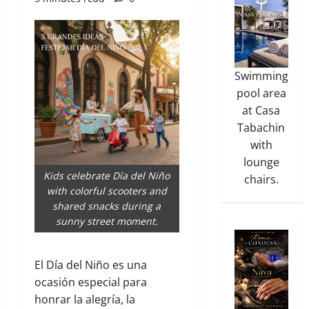
Swimming
pool area
at Casa
Tabachin
with
lounge
Kids celebrate Día del Niño
chairs.
with colorful scooters and
shared snacks during a
sunny street moment.
El Día del Niño es una
ocasión especial para
honrar la alegría, la