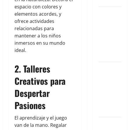
Once Café.
espacio con colores y
Qué hacer
elementos acordes, y
este fin de
ofrece actividades
semana en
relacionadas para
la Condesa:
mantener a los niños
Planes
inmersos en su mundo
hiper-
ideal.
exclusivos
2. Talleres
Qué hacer
este fin de
Creativos para
semana en
la Condesa:
Despertar
Planes
Pasiones
hiper-
exclusivos
El aprendizaje y el juego
Qué hacer
van de la mano. Regalar
este fin de