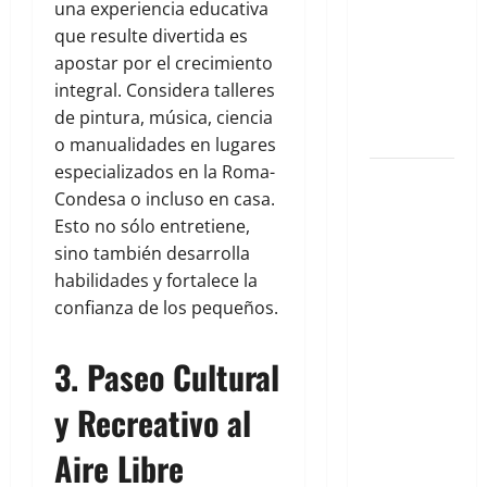
una experiencia educativa
semana en
que resulte divertida es
la Condesa:
apostar por el crecimiento
Planes
integral. Considera talleres
hiper-
de pintura, música, ciencia
exclusivos
o manualidades en lugares
especializados en la Roma-
Cuernavaca
Condesa o incluso en casa.
2026: Tu
Esto no sólo entretiene,
Guía
sino también desarrolla
Exclusiva
habilidades y fortalece la
para un
confianza de los pequeños.
Verano de
Lujo y
3. Paseo Cultural
Aventura
en la
y Recreativo al
Ciudad de
la Eterna
Aire Libre
Primavera