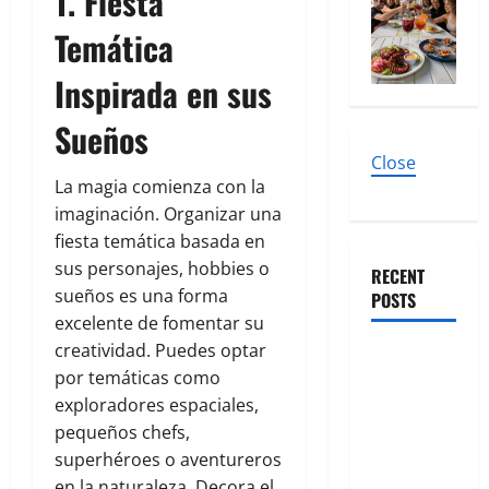
1. Fiesta
Temática
Inspirada en sus
Sueños
Close
La magia comienza con la
imaginación. Organizar una
fiesta temática basada en
sus personajes, hobbies o
RECENT
sueños es una forma
POSTS
excelente de fomentar su
creatividad. Puedes optar
El nuevo
por temáticas como
epicentro
exploradores espaciales,
del buen
pequeños chefs,
gusto
superhéroes o aventureros
barrial:
en la naturaleza. Decora el