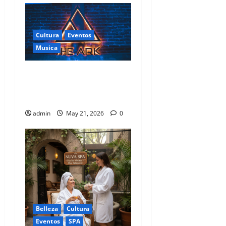
Cultura
Eventos
Musica
La élite cosmopolita brinda
al ritmo del sintetizador en
The Ark Club Roma.
admin
May 21, 2026
0
Belleza
Cultura
Eventos
SPA